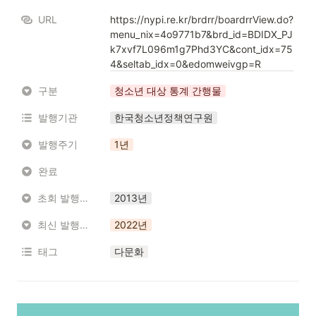
URL
https://nypi.re.kr/brdrr/boardrrView.do?
menu_nix=4o9771b7&brd_id=BDIDX_PJ
k7xvf7L096m1g7Phd3YC&cont_idx=75
4&seltab_idx=0&edomweivgp=R
구분
청소년 대상 통계 간행물
발행기관
한국청소년정책연구원
발행주기
1년
완료
초회 발행년도
2013년
최신 발행년도
2022년
태그
다문화