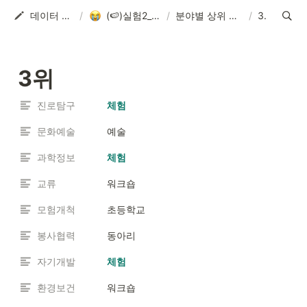
데이터 분석 실습실
/
(🍉)실험2_백투더 2019
/
분야별 상위 5위 키워드는?
/
3위
3위
진로탐구
체험
문화예술
예술
과학정보
체험
교류
워크숍
모험개척
초등학교
봉사협력
동아리
자기개발
체험
환경보건
워크숍