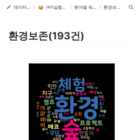
데이터 분석 실습실
/
(🍉)실험2_백투더 2019
/
분야별 워드클라우드
/
환경보존(193건)
환경보존(193건)