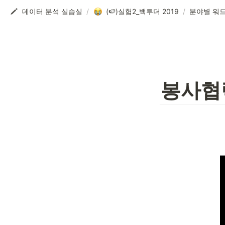
데이터 분석 실습실
/
(🍉)실험2_백투더 2019
/
분야별 워
봉사협력