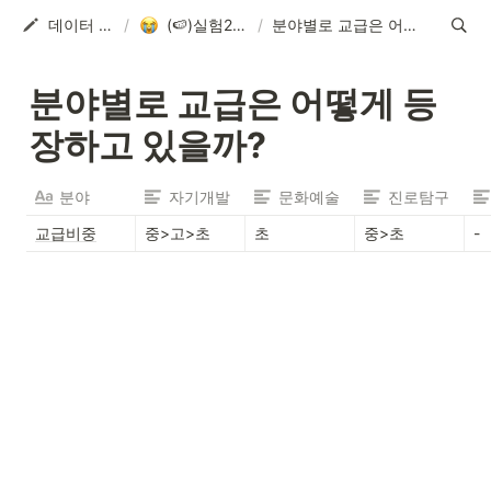
데이터 분석 실습실
/
(🍉)실험2_백투더 2019
/
분야별로 교급은 어떻게 등장하고 있을까?
분야별로 교급은 어떻게 등
장하고 있을까?
분야
자기개발
문화예술
진로탐구
교급비중
중>고>초
초
중>초
-