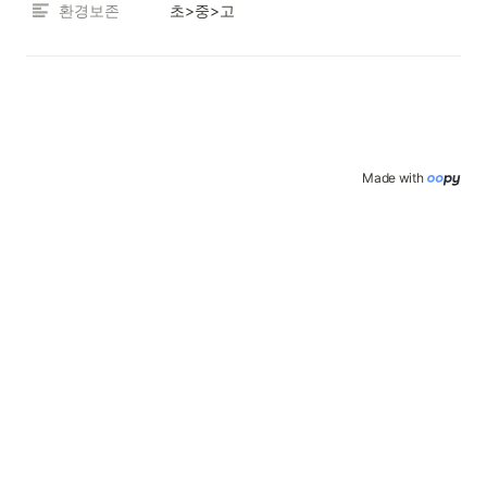
환경보존
초>중>고
Made with 