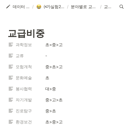
데이터 분석 실습실
/
(🍉)실험2_백투더 2019
/
분야별로 교급은 어떻게 등장하고 있을까?
/
교급비중
교급비중
과학정보
초=중>고
교류
-
모험개척
중>초>고
문화예술
초
봉사협력
대>중
자기개발
중>고>초
진로탐구
중>초
환경보건
초>중>고